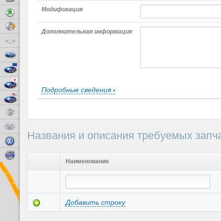
Модификация
Skoda
Smart
Дополнительная информация
SsangYong
Subaru
Subaru Europe
Subaru Japan
Подробные сведения
Subaru USA
Suzuki
Toyota
Названия и описания требуемых запч
Volkswagen
Volvo
Наименование
Добавить строку