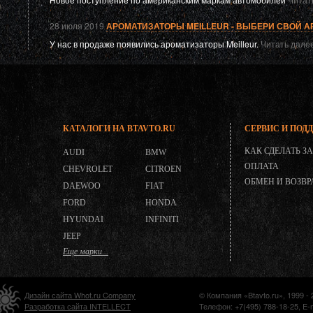
28 июля 2019
АРОМАТИЗАТОРЫ MEILLEUR - ВЫБЕРИ СВОЙ АР
У нас в продаже появились ароматизаторы Meilleur.
Читать дале
КАТАЛОГИ НА BTAVTO.RU
СЕРВИС И ПОД
КАК СДЕЛАТЬ З
AUDI
BMW
ОПЛАТА
CHEVROLET
CITROEN
ОБМЕН И ВОЗВР
DAEWOO
FIAT
FORD
HONDA
HYUNDAI
INFINITI
JEEP
Еще марки...
Дизайн сайта Whot.ru Company
© Компания «Btavto.ru», 1999 - 
Разработка сайта INTELLECT
Телефон: +7(495) 788-18-25, E-m