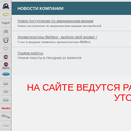
BMW Motorrad
НОВОСТИ КОМПАНИИ
Chevrolet
Новое поступление по американским маркам
Chrysler
Новое поступление по американским маркам автомобилей
Citroen
Ароматизаторы Meilleur - выбери свой аромат !
Dacia
У нас в продаже появились ароматизаторы Meilleur.
Dodge
График работы
FIAT
ГРАФИК РАБОТЫ В ПРАЗДНИК 23 ФЕВРАЛЯ
Fiat Professional
Ford
НА САЙТЕ ВЕДУТСЯ 
Honda
Hyundai
УТ
Infiniti
Isuzu
Jaguar
Jeep