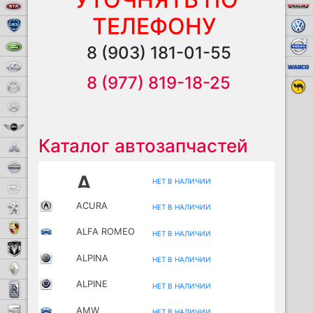
KIA
ТЕЛЕФОНУ
Lancia
Land Rover
8 (903) 181-01-55
Lexus
8 (977) 819-18-25
Mazda
Mercedes-Benz
Mini
Каталог автозапчастей
Mitsubishi
Nissan
A
НЕТ В НАЛИЧИИ
Opel
ACURA
Peugeot
НЕТ В НАЛИЧИИ
Porsche
ALFA ROMEO
НЕТ В НАЛИЧИИ
RAM
ALPINA
НЕТ В НАЛИЧИИ
Renault
ALPINE
НЕТ В НАЛИЧИИ
Rolls-Royce
SEAT
AMW
НЕТ В НАЛИЧИИ