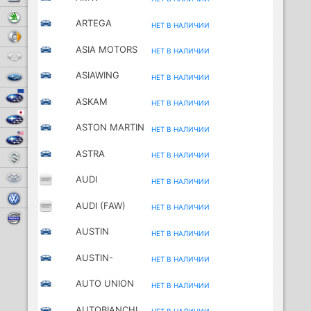
Skoda
ARTEGA
НЕТ В НАЛИЧИИ
Smart
ASIA MOTORS
НЕТ В НАЛИЧИИ
SsangYong
ASIAWING
Subaru
НЕТ В НАЛИЧИИ
MOTORCYCLES
Subaru Europe
ASKAM
НЕТ В НАЛИЧИИ
(FARGO/DESOT
Subaru Japan
ASTON MARTIN
O)
НЕТ В НАЛИЧИИ
Subaru USA
ASTRA
НЕТ В НАЛИЧИИ
Suzuki
Toyota
AUDI
НЕТ В НАЛИЧИИ
Volkswagen
AUDI (FAW)
НЕТ В НАЛИЧИИ
Volvo
AUSTIN
НЕТ В НАЛИЧИИ
AUSTIN-
НЕТ В НАЛИЧИИ
HEALEY
AUTO UNION
НЕТ В НАЛИЧИИ
AUTOBIANCHI