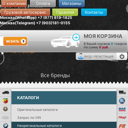
О компании
Оплата
Магазины
Киров +7 (833) 244-6868
Москва +7 (495) 181-0155
Грузовой автосервис
Гарантия
Контакты
Москва(Whatsapp) +7 (977) 819-1825
Москва(Telegram) +7 (903)181-0155
Время работы:
МОЯ КОРЗИНА
пн-пт: 10:00-20:00
В Вашей корзине
0
товаров
сб-вс: 10:00-18:00
На сумму
0 руб.
Карта проезда
ВХОД
/
РЕГИСТРАЦИЯ
Все бренды
Легковые
КАТАЛОГИ
ABARTH
ALFA ROMEO
Оригинальные каталоги
Audi
Запрос по VIN
BMW
Неоригинальные каталоги