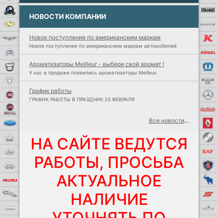
BMW Motorrad
НОВОСТИ КОМПАНИИ
Chevrolet
Новое поступление по американским маркам
Chrysler
Новое поступление по американским маркам автомобилей
Citroen
Ароматизаторы Meilleur - выбери свой аромат !
Dacia
У нас в продаже появились ароматизаторы Meilleur.
Dodge
График работы
FIAT
ГРАФИК РАБОТЫ В ПРАЗДНИК 23 ФЕВРАЛЯ
Fiat Professional
Все новости
...
Ford
Honda
НА САЙТЕ ВЕДУТСЯ
Hyundai
РАБОТЫ, ПРОСЬБА
Infiniti
АКТУАЛЬНОЕ
Isuzu
Jaguar
НАЛИЧИЕ
Jeep
УТОЧНЯТЬ ПО